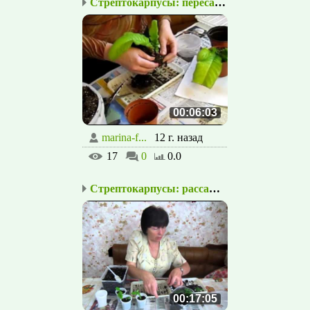
Стрептокарпусы: пересад...
00:06:03
marina-f...
12 г. назад
17
0
0.0
Стрептокарпусы: рассажи...
00:17:05