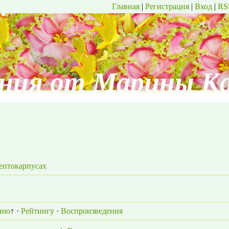
Главная
|
Регистрация
|
Вход
|
RS
ния от Марины К
рептокарпусах
нию
↑
·
Рейтингу
·
Воспроизведения