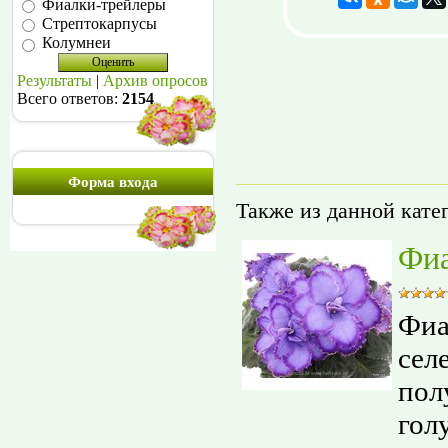
Фиалки-трейлеры
Стрептокарпусы
Колумнеи
Результаты
|
Архив опросов
Всего ответов:
2154
Форма входа
Также из данной кате
Фиа
Фиа
сел
пол
гол