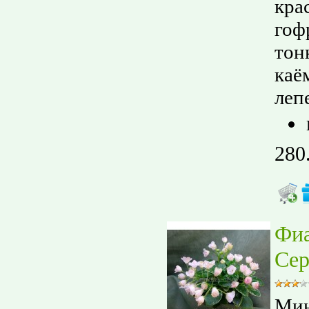
кра
гоф
тон
каё
лепе
280
Фи
Сер
Мин