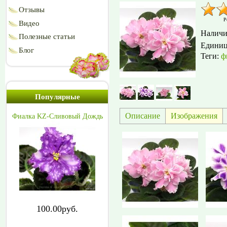
Отзывы
Р
Видео
Наличи
Полезные статьи
Едини
Блог
Теги:
ф
Популярные
Описание
Изображения
Фиалка KZ-Сливовый Дождь
100.00руб.