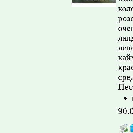
кол
роз
оче
лан
леп
кай
кра
сре
Пес
90.