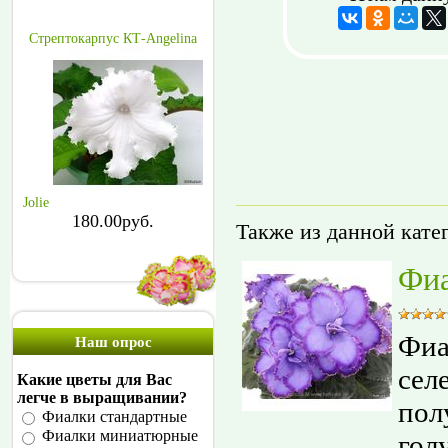
Стрептокарпус КТ-Angelina
Jolie
180.00руб.
Также из данной кате
Фиа
Фиа
Наш опрос
сел
Какие цветы для Вас
легче в выращивании?
пол
Фиалки стандартные
Фиалки миниатюрные
гол