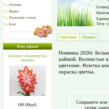
Р
Отзывы
Селекц
Видео
Наличи
Полезные статьи
Едини
Теги:
ф
Блог
Описание
Отзывы
Популярные
Новинка 2026г. Белы
Декабрист (шлюмбергера)
каймой. Волнистые к
Stephanie
цветение. Розетка ко
окраска цветка.
Сохраните или 
180.00руб.
сетям данн