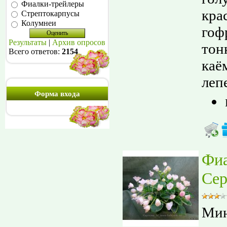
Фиалки-трейлеры
кра
Стрептокарпусы
Колумнеи
гоф
Результаты
|
Архив опросов
тон
Всего ответов:
2154
каё
лепе
Форма входа
Фи
Сер
Мин