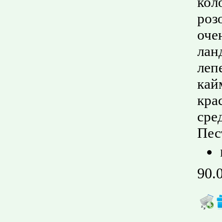
кол
роз
оче
лан
леп
кай
кра
сре
Пес
90.