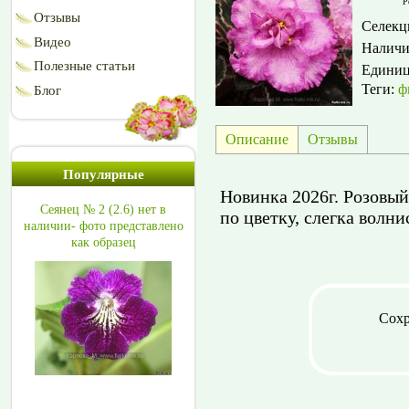
Р
Отзывы
Селекц
Видео
Наличи
Полезные статьи
Едини
Теги:
ф
Блог
Описание
Отзывы
Популярные
Новинка 2026г. Розовы
Сеянец № 2 (2.6) нет в
по цветку, слегка волни
наличии- фото представлено
как образец
Сохр