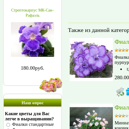
Стрептокарпус МК-Сан-
Рафаэль
Также из данной катего
Фиал
Фиалка
пурпур
180.00руб.
Е
280.00
Наш опрос
Фиал
Какие цветы для Вас
легче в выращивании?
Миниат
Фиалки стандартные
кончик