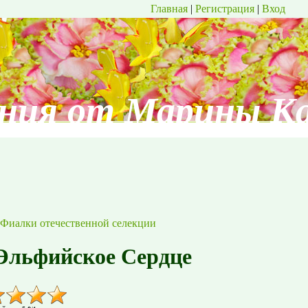
Главная
|
Регистрация
|
Вход
ния от Марины К
Фиалки отечественной селекции
льфийское Сердце