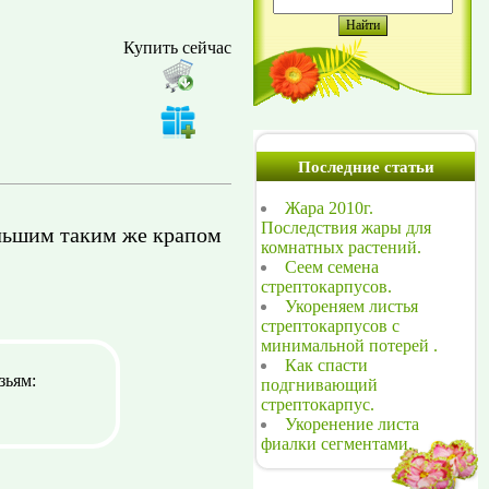
Купить сейчас
Последние статьи
Жара 2010г.
Последствия жары для
ольшим таким же крапом
комнатных растений.
Сеем семена
стрептокарпусов.
Укореняем листья
стрептокарпусов с
минимальной потерей .
Как спасти
зьям:
подгнивающий
стрептокарпус.
Укоренение листа
фиалки сегментами.