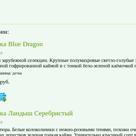
рии:
ка Blue Dragon
 зарубежной селекции. Крупные полумахровые светло-голубые з
ной гофрированной каймой и с тонкой бело-зеленой каёмочкой п
детка
диница
:
руб.
ка Ландыш Серебристый
юра. Белые колокольчики с нежно-розовыми тенями, похожи оч
ах лепестков зеленая тонкая кайма. Удивительно красивый сорт 