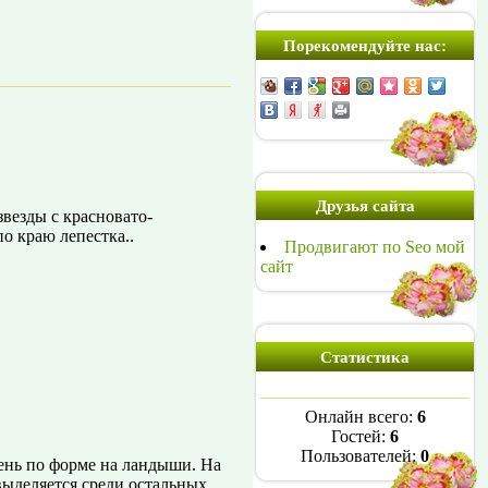
Порекомендуйте нас:
Друзья сайта
везды с красновато-
о краю лепестка..
Продвигают по Seo мой
сайт
Статистика
Онлайн всего:
6
Гостей:
6
Пользователей:
0
ень по форме на ландыши. На
выделяется среди остальных