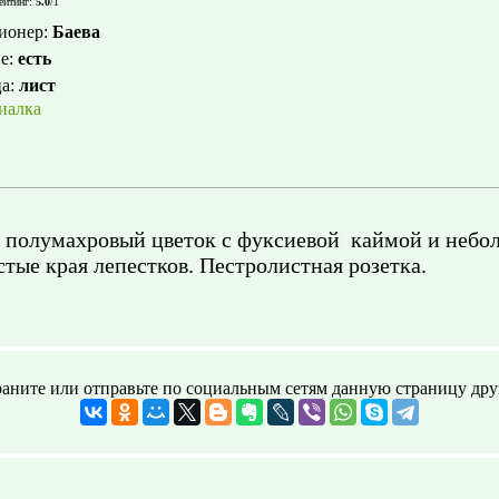
ейтинг
:
5.0
/
1
ионер
:
Баева
е
:
есть
ца
:
лист
иалка
й полумахровый цветок с фуксиевой каймой и неб
стые края лепестков. Пестролистная розетка.
аните или отправьте по социальным сетям данную страницу дру