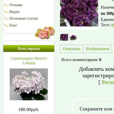
Р
Отзывы
Наличи
Видео
по 300
Полезные статьи
Едини
Теги:
ф
Блог
Описание
Изображения
Популярные
Стрептокарпус Bristol's
Всего комментариев
:
0
Lollipop
Добавлять ком
зарегистрир
[
Реги
Сохраните или 
180.00руб.