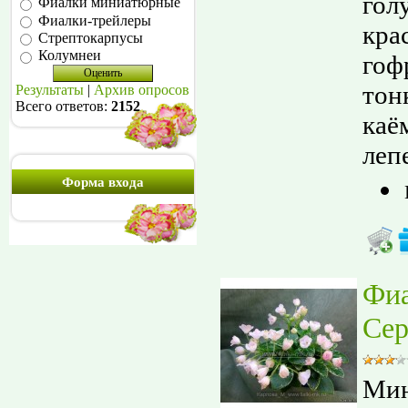
гол
Фиалки миниатюрные
Фиалки-трейлеры
кра
Стрептокарпусы
Колумнеи
гоф
тон
Результаты
|
Архив опросов
Всего ответов:
2152
каё
лепе
Форма входа
Фи
Сер
Мин