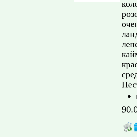
кол
роз
оче
лан
леп
кай
кра
сре
Пес
90.