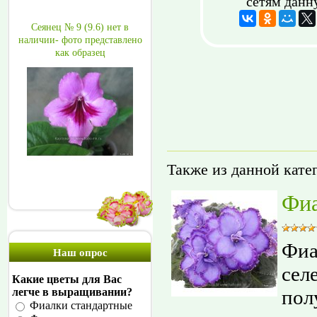
сетям данн
Сеянец № 9 (9.6) нет в
наличии- фото представлено
как образец
Также из данной кате
Фиа
Фиа
Наш опрос
сел
Какие цветы для Вас
пол
легче в выращивании?
Фиалки стандартные