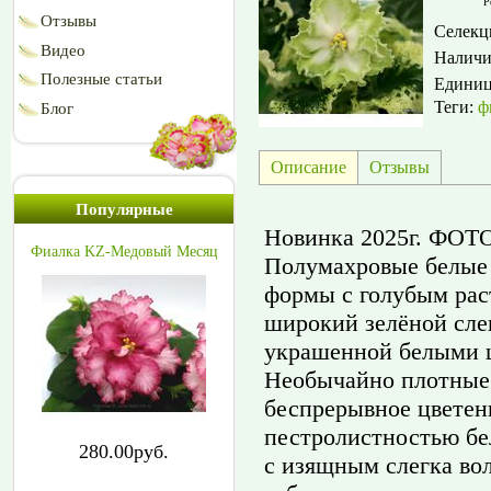
Р
Отзывы
Селекц
Видео
Наличи
Полезные статьи
Едини
Теги:
ф
Блог
Описание
Отзывы
Популярные
Новинка 2025г. ФОТ
Фиалка KZ-Медовый Месяц
Полумахровые белые 
формы с голубым рас
широкий зелёной сле
украшенной белыми 
Необычайно плотные 
беспрерывное цветен
пестролистностью бел
280.00руб.
с изящным слегка во