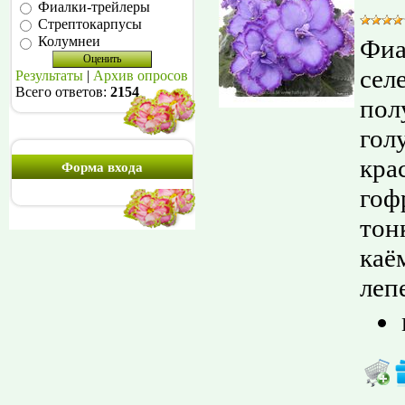
Фиалки-трейлеры
Стрептокарпусы
Колумнеи
Фиа
сел
Результаты
|
Архив опросов
Всего ответов:
2154
пол
гол
кра
Форма входа
гоф
тон
каё
лепе