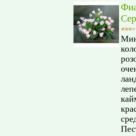
Фи
Сер
Мин
кол
роз
оче
лан
леп
кай
кра
сре
Пес