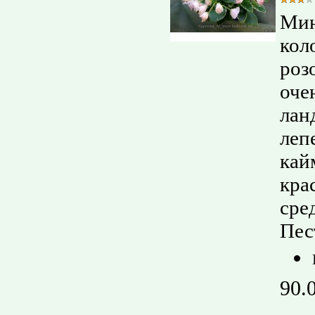
Мин
кол
роз
оче
лан
леп
кай
кра
сре
Пес
90.