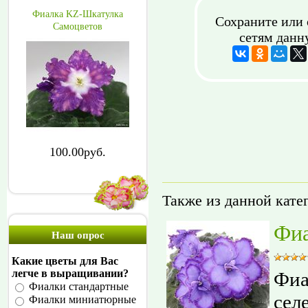
Фиалка KZ-Шкатулка
Сохраните или 
Самоцветов
сетям данн
100.00руб.
Также из данной кате
Фиа
Наш опрос
Какие цветы для Вас
легче в выращивании?
Фиа
Фиалки стандартные
сел
Фиалки миниатюрные