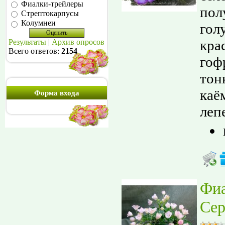
Фиалки-трейлеры
пол
Стрептокарпусы
Колумнеи
гол
кра
Результаты
|
Архив опросов
Всего ответов:
2154
гоф
тон
каё
Форма входа
лепе
Фи
Сер