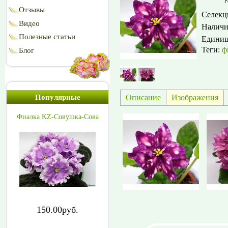
Р
Отзывы
Селекц
Видео
Наличи
Полезные статьи
Едини
Теги:
ф
Блог
Описание
Изображения
Популярные
Фиалка KZ-Совушка-Сова
150.00руб.