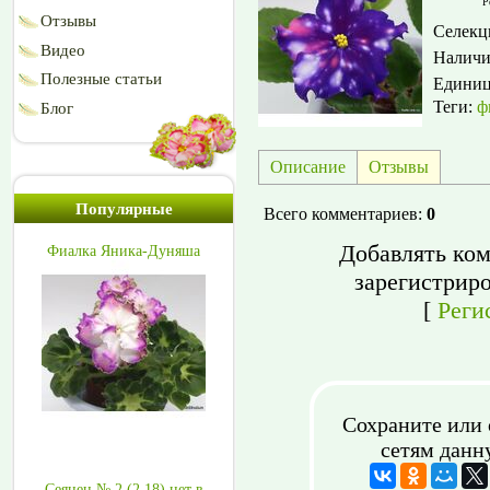
Р
Отзывы
Селекц
Видео
Наличи
Полезные статьи
Едини
Теги:
ф
Блог
Описание
Отзывы
Популярные
Всего комментариев
:
0
Добавлять ком
Фиалка Яника-Дуняша
зарегистрир
[
Реги
Сохраните или 
сетям данн
Сеянец № 2 (2.18) нет в