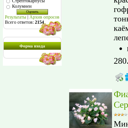
Стрептокарпусы
Колумнеи
гоф
тон
Результаты
|
Архив опросов
Всего ответов:
2154
каё
лепе
Форма входа
280
Фи
Сер
Мин