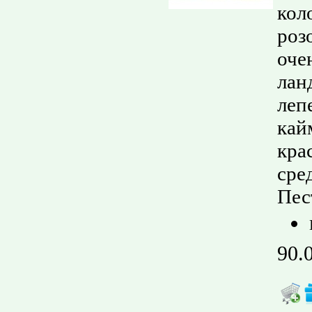
кол
роз
оче
лан
леп
кай
кра
сре
Пес
90.