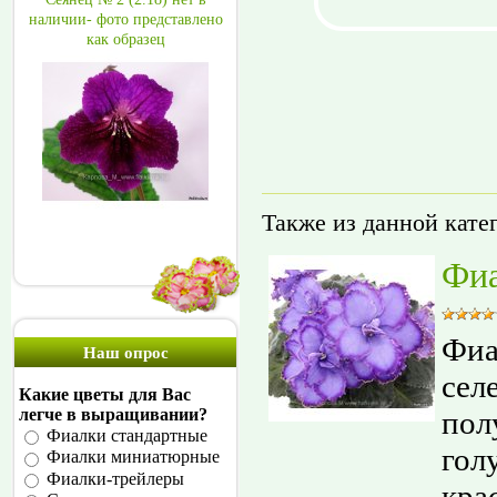
наличии- фото представлено
как образец
Также из данной кате
Фиа
Фиа
Наш опрос
сел
Какие цветы для Вас
пол
легче в выращивании?
Фиалки стандартные
гол
Фиалки миниатюрные
Фиалки-трейлеры
кра