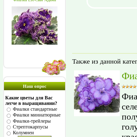
Также из данной кате
Фиа
Наш опрос
Фиа
Какие цветы для Вас
легче в выращивании?
сел
Фиалки стандартные
пол
Фиалки миниатюрные
Фиалки-трейлеры
гол
Стрептокарпусы
Колумнеи
кра