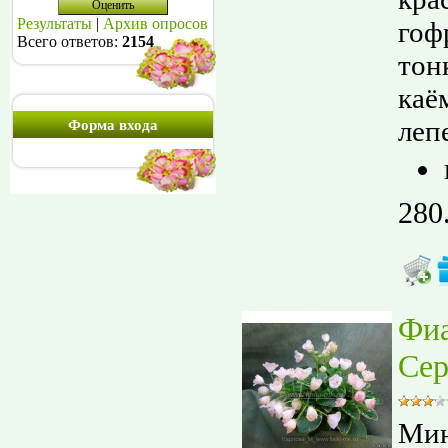
Результаты
|
Архив опросов
гоф
Всего ответов:
2154
тон
каё
лепе
Форма входа
280
Фи
Сер
Мин