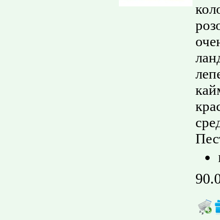
кол
роз
оче
лан
леп
кай
кра
сре
Пес
90.