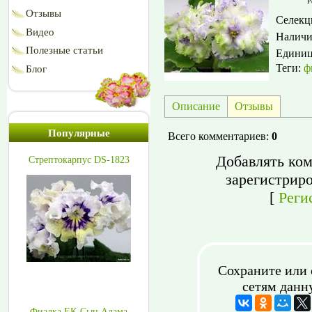
Р
Отзывы
Селекц
Видео
Наличи
Полезные статьи
Едини
Теги:
ф
Блог
Описание
Отзывы
Популярные
Всего комментариев
:
0
Добавлять ком
Стрептокарпус DS-1823
зарегистрир
[
Реги
Сохраните или 
сетям данн
Фиалка ЕК-Сын Адама