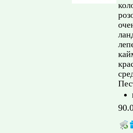
кол
роз
оче
лан
леп
кай
кра
сре
Пес
90.