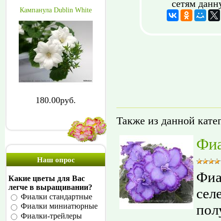
сетям данн
Кампанула Dublin White
180.00руб.
Также из данной кате
Фиа
Наш опрос
Фиа
Какие цветы для Вас
легче в выращивании?
сел
Фиалки стандартные
пол
Фиалки миниатюрные
Фиалки-трейлеры