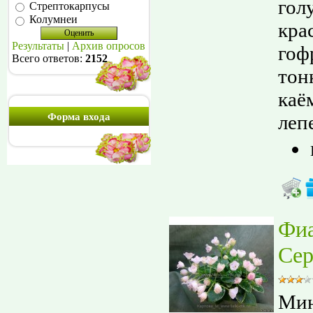
гол
Стрептокарпусы
Колумнеи
кра
Результаты
|
Архив опросов
гоф
Всего ответов:
2152
тон
каё
лепе
Форма входа
Фи
Сер
Мин