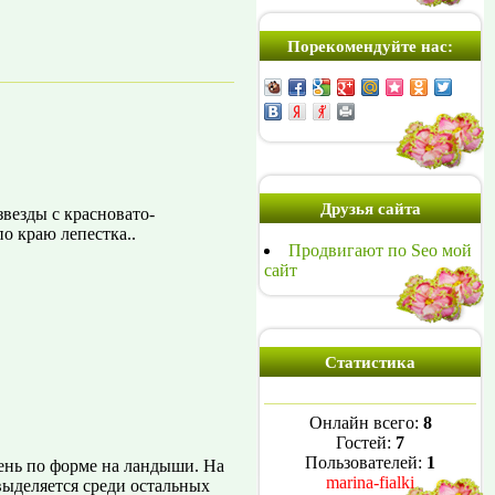
Порекомендуйте нас:
Друзья сайта
везды с красновато-
о краю лепестка..
Продвигают по Seo мой
сайт
Статистика
Онлайн всего:
8
Гостей:
7
Пользователей:
1
ень по форме на ландыши. На
marina-fialki
выделяется среди остальных