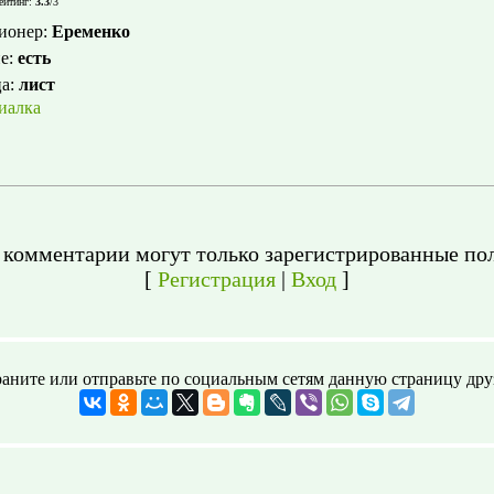
ейтинг
:
3.3
/
3
ионер
:
Еременко
е
:
есть
ца
:
лист
иалка
 комментарии могут только зарегистрированные пол
[
Регистрация
|
Вход
]
аните или отправьте по социальным сетям данную страницу дру