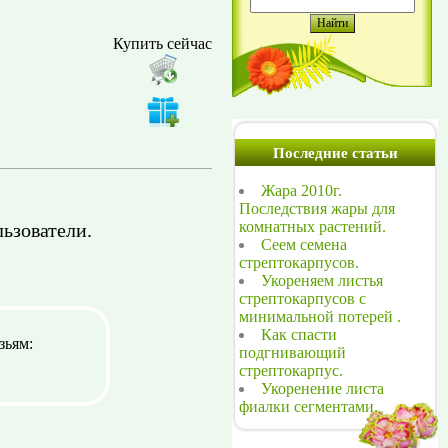
Купить сейчас
Последние статьи
Жара 2010г.
Последствия жары для
комнатных растений.
ьзователи.
Сеем семена
стрептокарпусов.
Укореняем листья
стрептокарпусов с
минимальной потерей .
Как спасти
зьям:
подгнивающий
стрептокарпус.
Укоренение листа
фиалки сегментами.