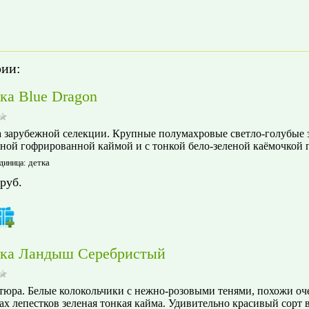
рии:
ка Blue Dragon
 зарубежной селекции. Крупные полумахровые светло-голубые з
ной гофрированной каймой и с тонкой бело-зеленой каёмочкой п
детка
диница
:
руб.
ка Ландыш Серебристый
юра. Белые колокольчики с нежно-розовыми тенями, похожи оч
ах лепестков зеленая тонкая кайма. Удивительно красивый сорт 