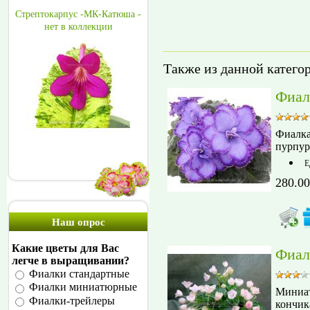
Стрептокарпус -МК-Катюша -
нет в коллекции
Также из данной катего
Фиал
Фиалка
пурпур
Е
280.00
Наш опрос
Какие цветы для Вас
Фиал
легче в выращивании?
Фиалки стандартные
Фиалки миниатюрные
Миниат
Фиалки-трейлеры
кончик