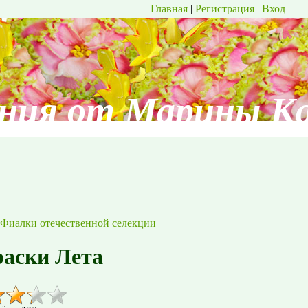
Главная
|
Регистрация
|
Вход
ния от Марины К
Фиалки отечественной селекции
аски Лета