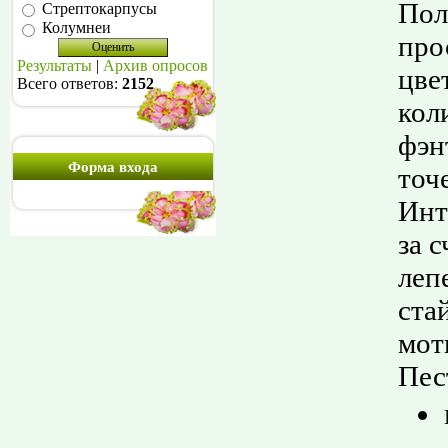
Пол
Стрептокарпусы
Колумнеи
про
Результаты
|
Архив опросов
цве
Всего ответов:
2152
кол
фэн
Форма входа
точ
Инт
за 
леп
ста
мот
Пес