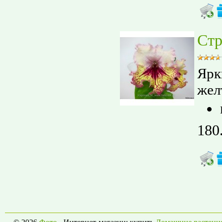
Стр
Ярк
жел
180