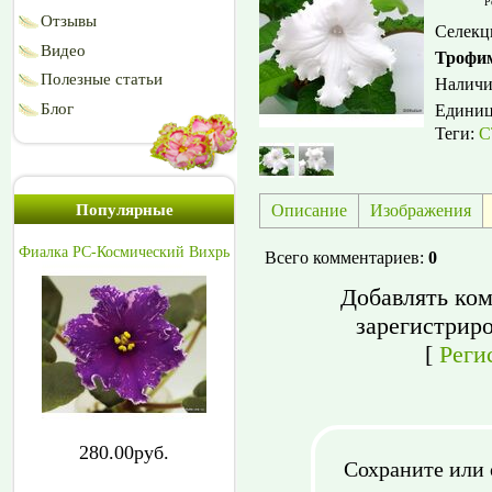
Р
Отзывы
Селекц
Видео
Трофи
Полезные статьи
Наличи
Блог
Едини
Теги:
С
Описание
Изображения
Популярные
Фиалка РС-Космический Вихрь
Всего комментариев
:
0
Добавлять ком
зарегистрир
[
Реги
280.00руб.
Сохраните или 