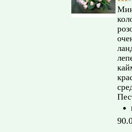
Мин
кол
роз
оче
лан
леп
кай
кра
сре
Пес
90.