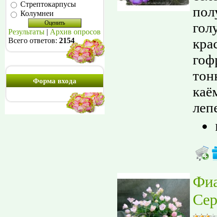
Стрептокарпусы
пол
Колумнеи
гол
Результаты
|
Архив опросов
кра
Всего ответов:
2154
гоф
тон
Форма входа
каё
лепе
Фи
Сер