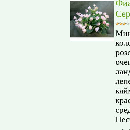
Фи
Сер
Мин
кол
роз
оче
лан
леп
кай
кра
сре
Пес