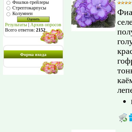
Фиалки-трейлеры
Стрептокарпусы
Фиа
Колумнеи
сел
Результаты
|
Архив опросов
пол
Всего ответов:
2152
гол
кра
Форма входа
гоф
тон
каё
лепе