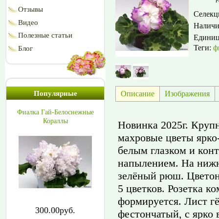
Р
Отзывы
Селекц
Видео
Наличи
Полезные статьи
Едини
Теги:
ф
Блог
Описание
Изображения
Популярные
Фиалка Гай-Белоснежные
Кораллы
Новинка 2025г. Крупн
махровые цветы ярко
белым глазком и кон
напылением. На нижн
зелёный рюш. Цветон
5 цветков. Розетка к
формируется. Лист гё
300.00руб.
фестончатый, с ярко