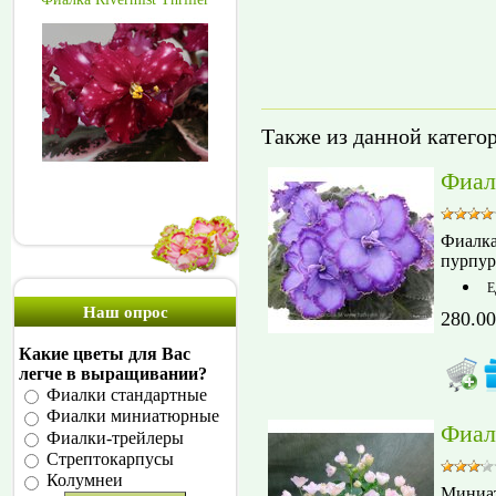
Также из данной катего
Фиал
Фиалка
пурпур
Е
Наш опрос
280.00
Какие цветы для Вас
легче в выращивании?
Фиалки стандартные
Фиалки миниатюрные
Фиал
Фиалки-трейлеры
Стрептокарпусы
Колумнеи
Миниат