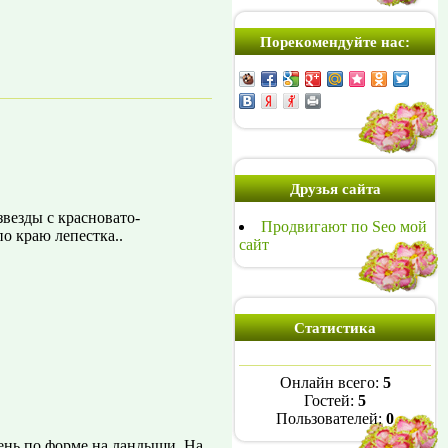
Порекомендуйте нас:
Друзья сайта
везды с красновато-
Продвигают по Seo мой
о краю лепестка..
сайт
Статистика
Онлайн всего:
5
Гостей:
5
Пользователей:
0
ень по форме на ландыши. На