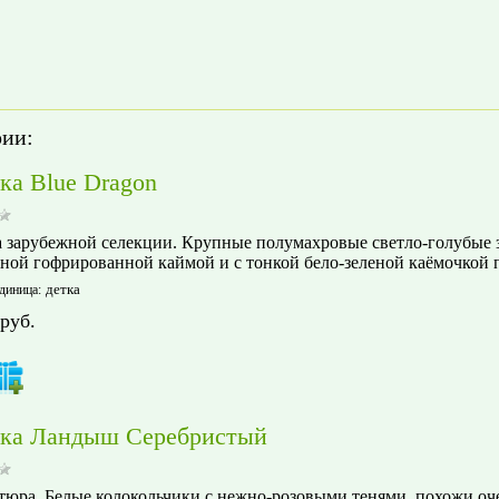
рии:
ка Blue Dragon
 зарубежной селекции. Крупные полумахровые светло-голубые з
ной гофрированной каймой и с тонкой бело-зеленой каёмочкой п
детка
диница
:
руб.
ка Ландыш Серебристый
юра. Белые колокольчики с нежно-розовыми тенями, похожи оч