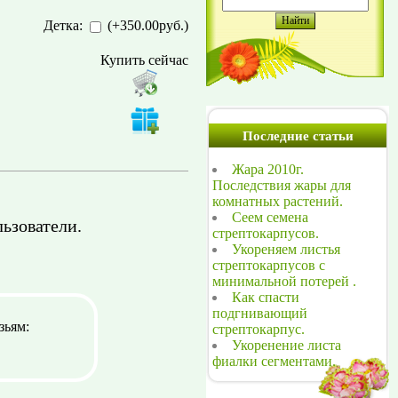
Детка
:
(
+350.00руб.
)
Купить сейчас
Последние статьи
Жара 2010г.
Последствия жары для
комнатных растений.
Сеем семена
ьзователи.
стрептокарпусов.
Укореняем листья
стрептокарпусов с
минимальной потерей .
Как спасти
подгнивающий
зьям:
стрептокарпус.
Укоренение листа
фиалки сегментами.