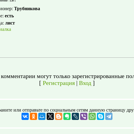
ейтинг
:
5.0
/
1
ионер
:
Трубникова
е
:
есть
ца
:
лист
иалка
 комментарии могут только зарегистрированные пол
[
Регистрация
|
Вход
]
аните или отправьте по социальным сетям данную страницу дру