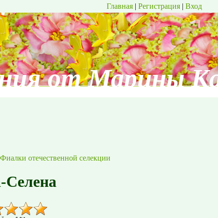
Главная
|
Регистрация
|
Вход
ния от Марины К
Фиалки отечественной селекции
-Селена