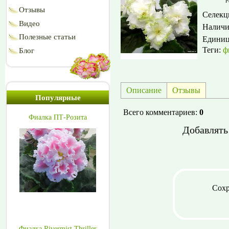
Р
Отзывы
Селекц
Видео
Наличи
Полезные статьи
Едини
Теги:
ф
Блог
Описание
Отзывы
Популярные
Всего комментариев
:
0
Фиалка ПТ-Розита
Добавлять
Сохр
Фиалка Rivermist Thriller