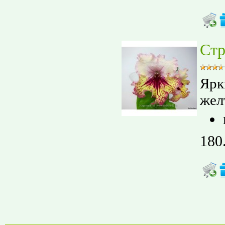
Стр
Ярк
жел
180