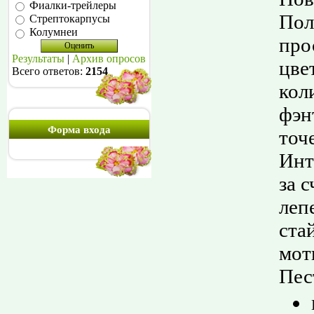
Фиалки-трейлеры
Пол
Стрептокарпусы
Колумнеи
про
Результаты
|
Архив опросов
цве
Всего ответов:
2154
кол
фэн
Форма входа
точ
Инт
за 
леп
ста
мот
Пес