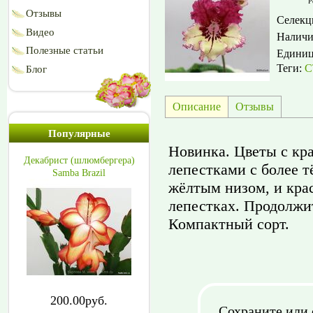
Р
Отзывы
Селекц
Видео
Наличи
Полезные статьи
Едини
Теги:
С
Блог
Описание
Отзывы
Популярные
Новинка. Цветы с кр
Декабрист (шлюмбергера)
лепестками с более 
Samba Brazil
жёлтым низом, и кра
лепестках. Продолжи
Компактный сорт.
200.00руб.
Сохраните или 