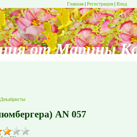
Главная
|
Регистрация
|
Вход
ния от Марины К
Декабристы
люмбергера) AN 057