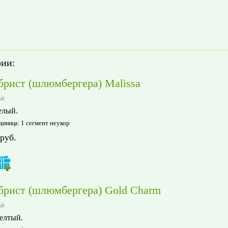
рии:
брист (шлюмбергера) Malissa
елый.
1 сегмент неукор
диница
:
руб.
брист (шлюмбергера) Gold Charm
елтый.