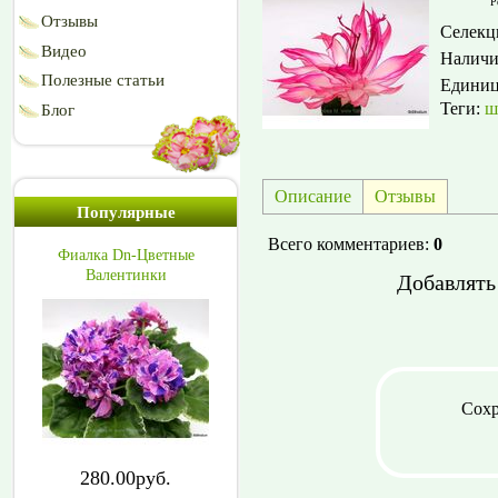
Р
Отзывы
Селекц
Видео
Наличи
Полезные статьи
Едини
Теги:
ш
Блог
Описание
Отзывы
Популярные
Всего комментариев
:
0
Фиалка Dn-Цветные
Валентинки
Добавлять
Сохр
280.00руб.