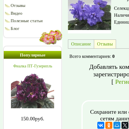
Р
Отзывы
Селекц
Видео
Наличи
Полезные статьи
Едини
Блог
Описание
Отзывы
Популярные
Всего комментариев
:
0
Добавлять ком
Фиалка ПТ-Гузерипль
зарегистрир
[
Реги
Сохраните или 
сетям данн
150.00руб.