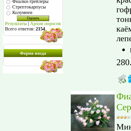
Фиалки-трейлеры
Стрептокарпусы
гоф
Колумнеи
тон
Результаты
|
Архив опросов
каё
Всего ответов:
2154
лепе
Форма входа
280
Фи
Сер
Мин