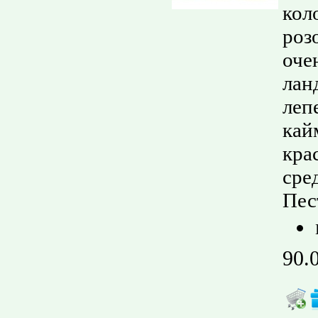
кол
роз
оче
лан
леп
кай
кра
сре
Пес
90.