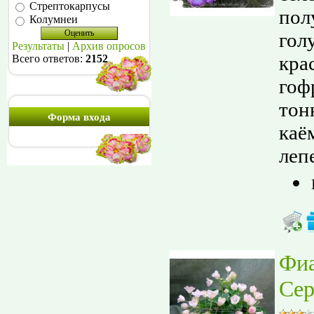
Стрептокарпусы
пол
Колумнеи
гол
Результаты
|
Архив опросов
кра
Всего ответов:
2152
гоф
тон
Форма входа
каё
лепе
Фи
Сер