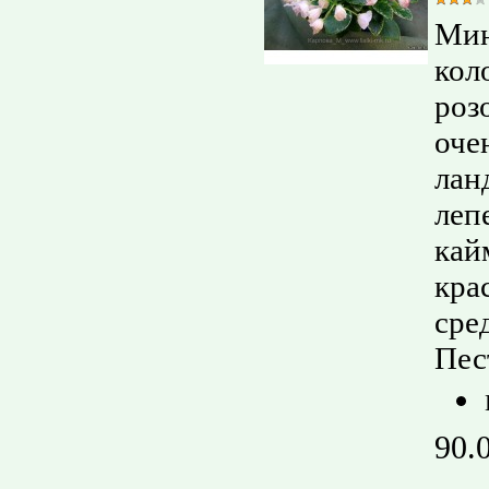
Мин
кол
роз
оче
лан
леп
кай
кра
сре
Пес
90.