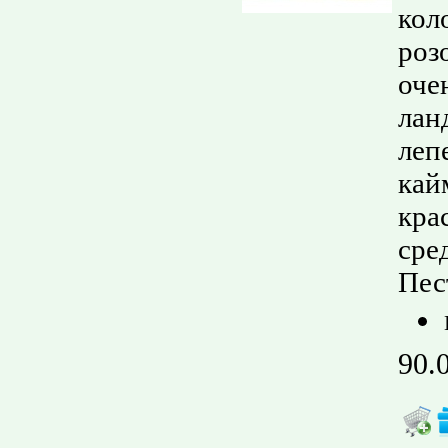
кол
роз
оче
лан
леп
кай
кра
сре
Пес
90.