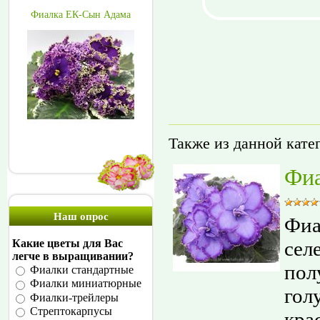
Фиалка ЕК-Сын Адама
Также из данной кате
Фиа
Наш опрос
Фиа
сел
Какие цветы для Вас
легче в выращивании?
пол
Фиалки стандартные
Фиалки миниатюрные
гол
Фиалки-трейлеры
Стрептокарпусы
кра