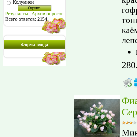
Колумнеи
гоф
Результаты
|
Архив опросов
тон
Всего ответов:
2154
каё
лепе
Форма входа
280
Фи
Сер
Мин