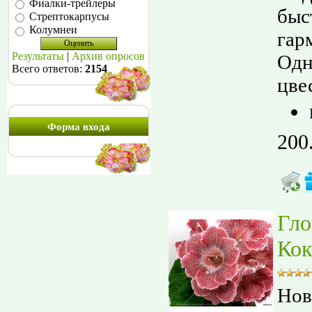
Фиалки-трейлеры
быс
Стрептокарпусы
Колумнеи
гар
Результаты
|
Архив опросов
Одн
Всего ответов:
2154
цве
Форма входа
200
Гло
Кок
Нов