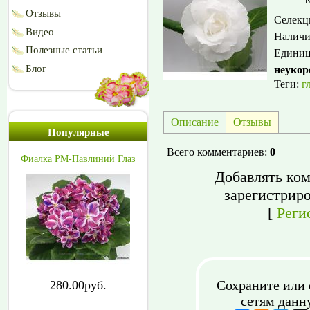
Р
Отзывы
Селекц
Видео
Наличи
Полезные статьи
Едини
Блог
неукор
Теги:
г
Описание
Отзывы
Популярные
Всего комментариев
:
0
Фиалка РМ-Павлиний Глаз
Добавлять ком
зарегистрир
[
Реги
Сохраните или 
280.00руб.
сетям данн