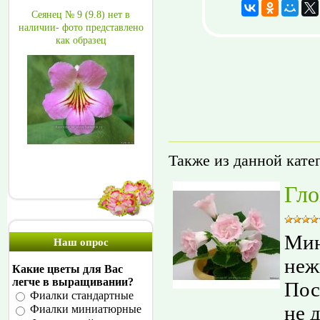
Сеянец № 9 (9.8) нет в
наличии- фото представлено
как образец
Также из данной кате
Гло
Мин
Наш опрос
неж
Какие цветы для Вас
легче в выращивании?
Пос
Фиалки стандартные
не 
Фиалки миниатюрные