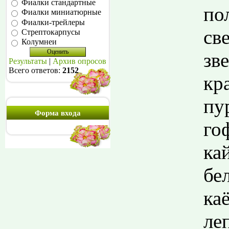
Фиалки стандартные
по
Фиалки миниатюрные
Фиалки-трейлеры
св
Стрептокарпусы
Колумнеи
зв
Результаты
|
Архив опросов
Всего ответов:
2152
кр
пу
Форма входа
го
ка
бе
ка
леп