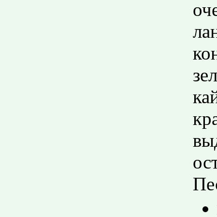
оч
ла
ко
зе
ка
кр
вы
ос
Пе