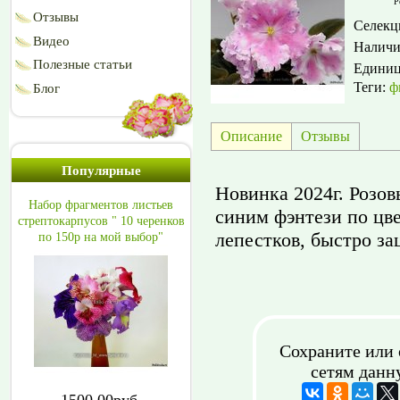
Р
Отзывы
Селекц
Видео
Наличи
Полезные статьи
Едини
Теги:
ф
Блог
Описание
Отзывы
Популярные
Новинка 2024г. Розо
Набор фрагментов листьев
синим фэнтези по цве
стрептокарпусов " 10 черенков
лепестков, быстро зац
по 150р на мой выбор"
Сохраните или 
сетям данн