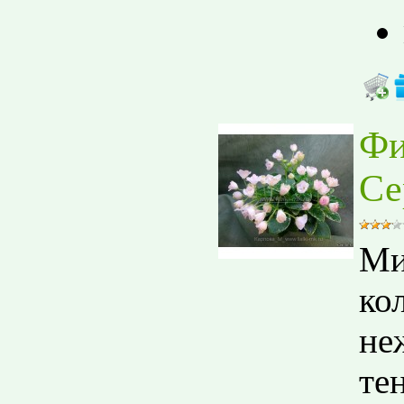
Фи
Се
Ми
ко
не
те