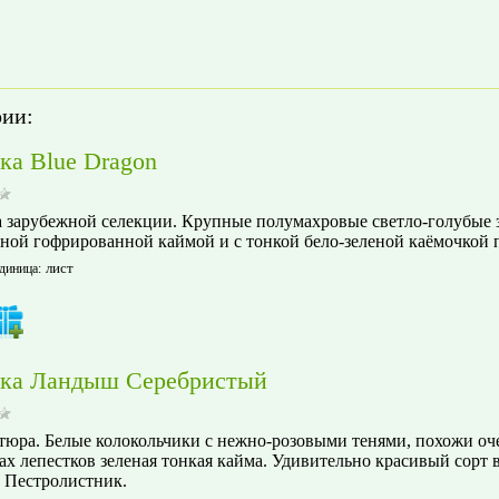
рии:
ка Blue Dragon
 зарубежной селекции. Крупные полумахровые светло-голубые з
ной гофрированной каймой и с тонкой бело-зеленой каёмочкой п
лист
диница
:
ка Ландыш Серебристый
юра. Белые колокольчики с нежно-розовыми тенями, похожи оч
ах лепестков зеленая тонкая кайма. Удивительно красивый сорт 
. Пестролистник.