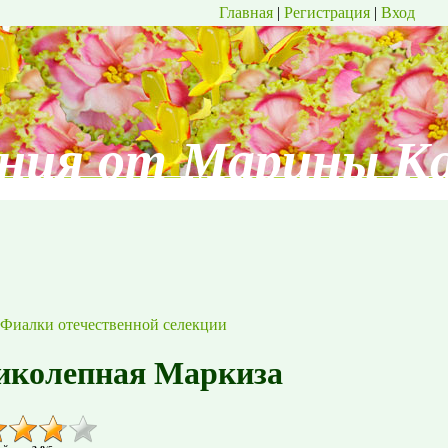
Главная
|
Регистрация
|
Вход
ния от Марины К
Фиалки отечественной селекции
иколепная Маркиза