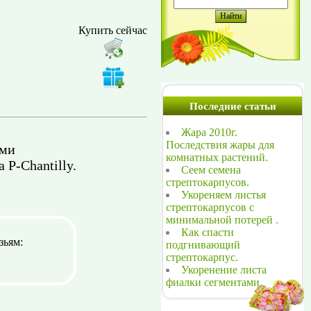
Купить сейчас
Последние статьи
Жара 2010г.
Последствия жары для
ыми
комнатных растений.
 Р-Chantilly.
Сеем семена
стрептокарпусов.
Укореняем листья
стрептокарпусов с
минимальной потерей .
Как спасти
зьям:
подгнивающий
стрептокарпус.
Укоренение листа
фиалки сегментами.