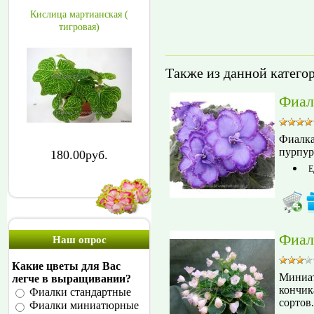
Кислица мартианская (
тигровая)
Также из данной катего
Фиал
Фиалка
пурпур
180.00руб.
Е
Фиал
Наш опрос
Какие цветы для Вас
Миниат
легче в выращивании?
кончик
Фиалки стандартные
сортов
Фиалки миниатюрные