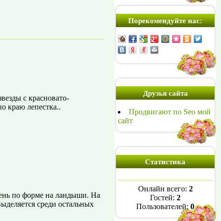
Порекомендуйте нас:
Друзья сайта
везды с красновато-
о краю лепестка..
Продвигают по Seo мой
сайт
Статистика
Онлайн всего:
2
ень по форме на ландыши. На
Гостей:
2
выделяется среди остальных
Пользователей:
0