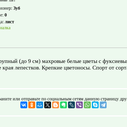
ейтинг
:
3.8
/
5
ионер
:
Зуб
е
:
0
ца
:
лист
иалка
рупный (до 9 см) махровые белые цветы с фуксиев
края лепестков. Крепкие цветоносы. Спорт от сорта
аните или отправьте по социальным сетям данную страницу дру