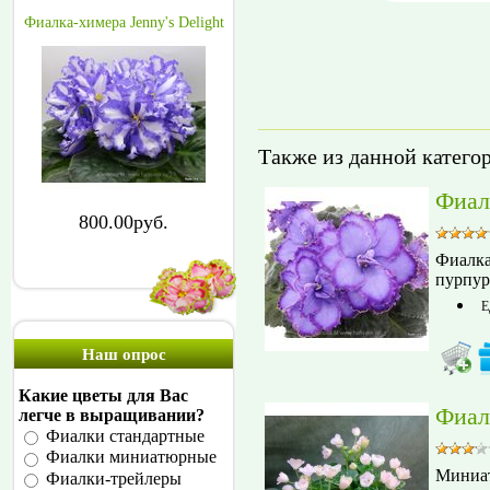
Фиалка-химера Jenny's Delight
Также из данной катего
Фиал
800.00руб.
Фиалка
пурпур
Е
Наш опрос
Какие цветы для Вас
Фиал
легче в выращивании?
Фиалки стандартные
Фиалки миниатюрные
Миниат
Фиалки-трейлеры