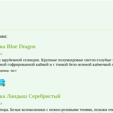
рии:
ка Blue Dragon
 зарубежной селекции. Крупные полумахровые светло-голубые з
ной гофрированной каймой и с тонкой бело-зеленой каёмочкой п
лист
диница
:
ка Ландыш Серебристый
юра. Белые колокольчики с нежно-розовыми тенями, похожи оч