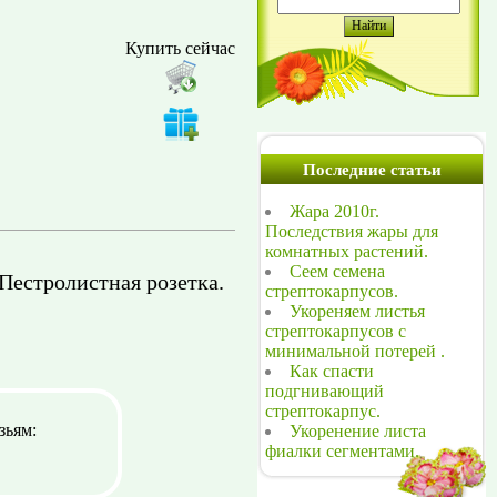
Купить сейчас
Последние статьи
Жара 2010г.
Последствия жары для
комнатных растений.
Сеем семена
естролистная розетка.
стрептокарпусов.
Укореняем листья
стрептокарпусов с
минимальной потерей .
Как спасти
подгнивающий
стрептокарпус.
зьям:
Укоренение листа
фиалки сегментами.