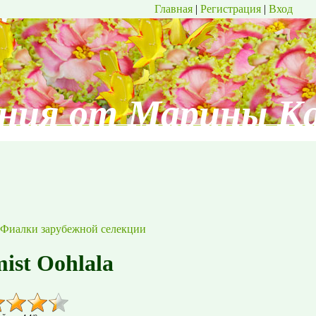
Главная
|
Регистрация
|
Вход
ния от Марины К
Фиалки зарубежной селекции
ist Oohlala