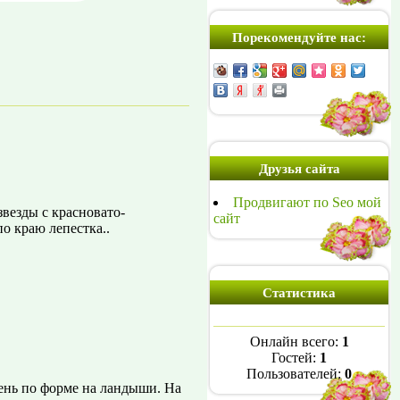
Порекомендуйте нас:
Друзья сайта
Продвигают по Seo мой
везды с красновато-
сайт
о краю лепестка..
Статистика
Онлайн всего:
1
Гостей:
1
Пользователей:
0
ень по форме на ландыши. На