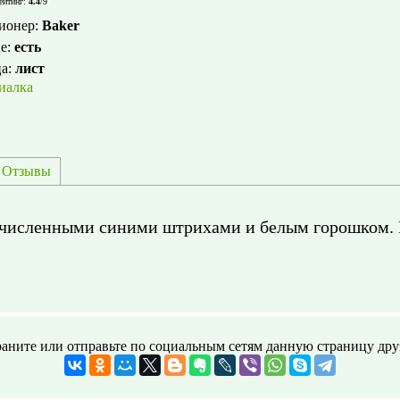
ейтинг
:
4.4
/
9
ионер
:
Baker
е
:
есть
ца
:
лист
иалка
Отзывы
очисленными синими штрихами и белым горошком. П
аните или отправьте по социальным сетям данную страницу дру