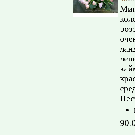
Мин
кол
роз
оче
лан
леп
кай
кра
сре
Пес
90.