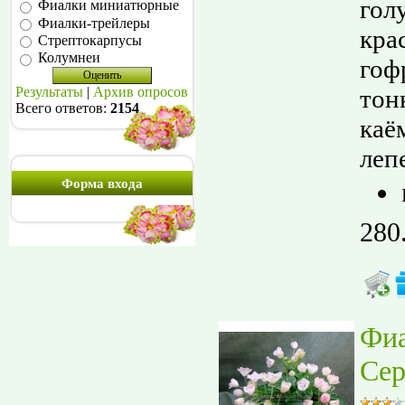
гол
Фиалки миниатюрные
Фиалки-трейлеры
кра
Стрептокарпусы
Колумнеи
гоф
тон
Результаты
|
Архив опросов
Всего ответов:
2154
каё
лепе
Форма входа
280
Фи
Сер