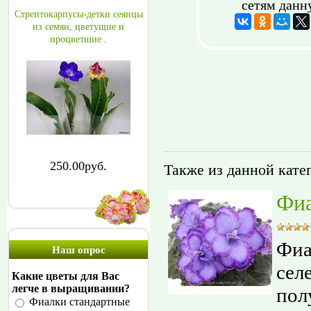
сетям данн
Стрептокарпусы-детки сеянцы
из семян, цветущие и
процветшие .
250.00руб.
Также из данной кате
Фиа
Фиа
Наш опрос
сел
Какие цветы для Вас
легче в выращивании?
пол
Фиалки стандартные