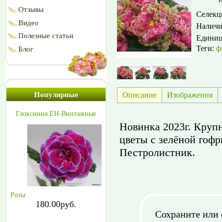
Р
Отзывы
Селекц
Видео
Наличи
Полезные статьи
Едини
Теги:
ф
Блог
Описание
Изображения
Популярные
Глоксиния ЕН-Винтажные
Новинка 2023г. Круп
цветы с зелёной гоф
Пестролистник.
Розы
180.00руб.
Сохраните или 