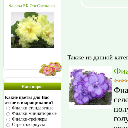
Фиалка ЕК-Сто Солнышек
Также из данной кате
Фиа
Наш опрос
Фиа
сел
Какие цветы для Вас
легче в выращивании?
пол
Фиалки стандартные
Фиалки миниатюрные
гол
Фиалки-трейлеры
Стрептокарпусы
кра