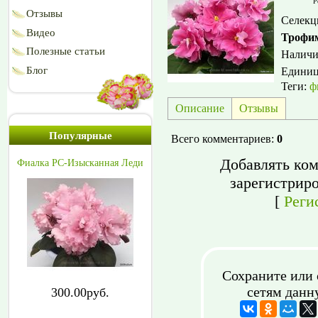
Р
Отзывы
Селекц
Видео
Трофи
Полезные статьи
Наличи
Блог
Едини
Теги:
ф
Описание
Отзывы
Популярные
Всего комментариев
:
0
Добавлять ком
Фиалка РС-Изысканная Леди
зарегистрир
[
Реги
Сохраните или 
сетям данн
300.00руб.