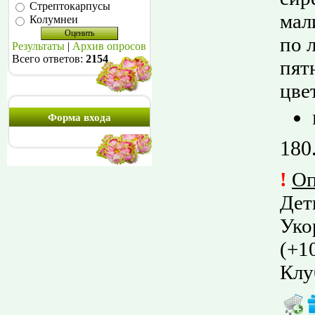
Стрептокарпусы
мал
Колумнеи
по 
Результаты
|
Архив опросов
Всего ответов:
2154
пят
цве
Форма входа
180
!
О
Дет
Уко
(
+1
Клу