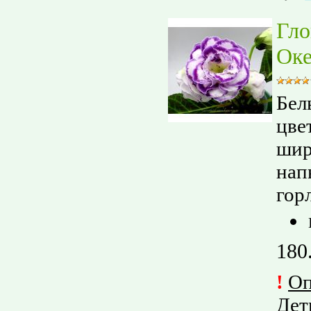
Гло
Оке
Бел
цве
шир
нап
гор
180
!
О
Дет