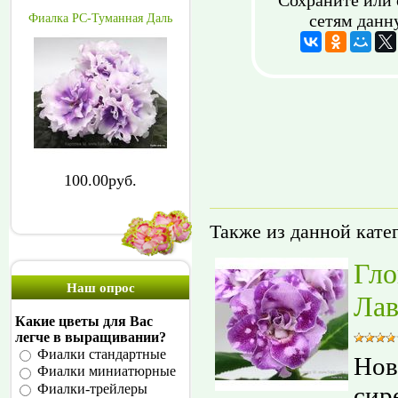
сетям данн
Фиалка РС-Туманная Даль
100.00руб.
Также из данной кате
Гло
Наш опрос
Лав
Какие цветы для Вас
легче в выращивании?
Фиалки стандартные
Нов
Фиалки миниатюрные
сир
Фиалки-трейлеры