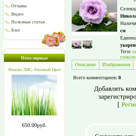
Р
Отзывы
Селекц
Видео
Никол
Полезные статьи
Наличи
Блог
см
Едини
укорен
Теги:
с
глокси
Популярные
Описание
Изображения
Фиалка ЛИС-Липовый Цвет
Всего комментариев
:
0
Добавлять ком
зарегистрир
[
Реги
650.00руб.
Сохраните или 