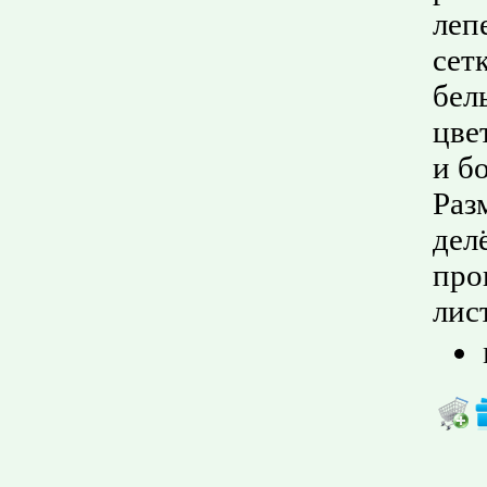
леп
сет
бел
цве
и б
Раз
дел
про
лис