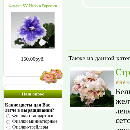
Фиалка SV-Небо в Горошек
Также из данной кате
150.00руб.
Стр
Бел
Наш опрос
жел
Какие цветы для Вас
леп
легче в выращивании?
Фиалки стандартные
сет
Фиалки миниатюрные
Фиалки-трейлеры
леп