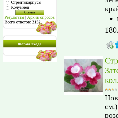
Стрептокарпусы
кра
Колумнеи
Результаты
|
Архив опросов
Всего ответов:
2152
180
Форма входа
Стр
Зат
кол
Нов
см.
роз