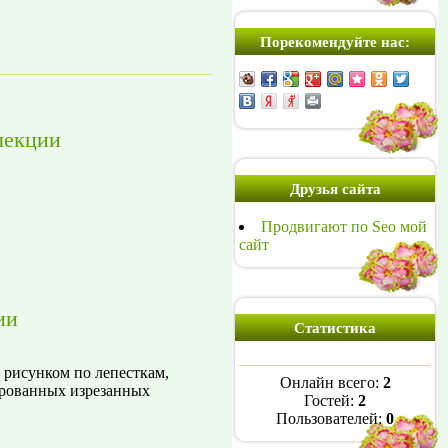
Порекомендуйте нас:
лекции
Друзья сайта
Продвигают по Seo мой
сайт
ии
Статистика
 рисунком по лепесткам,
Онлайн всего:
2
ированных изрезанных
Гостей:
2
Пользователей:
0