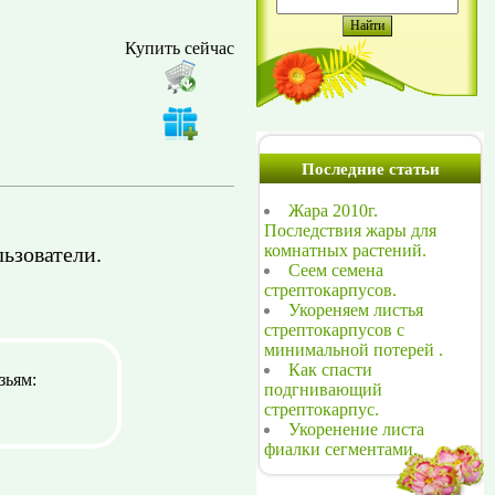
Купить сейчас
Последние статьи
Жара 2010г.
Последствия жары для
комнатных растений.
ьзователи.
Сеем семена
стрептокарпусов.
Укореняем листья
стрептокарпусов с
минимальной потерей .
Как спасти
зьям:
подгнивающий
стрептокарпус.
Укоренение листа
фиалки сегментами.