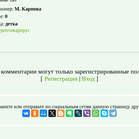
ейтинг
:
3.0
/
8
ионер
:
М. Карпова
е
:
0
ца
:
детка
трептокарпрус
 комментарии могут только зарегистрированные пол
[
Регистрация
|
Вход
]
аните или отправьте по социальным сетям данную страницу дру