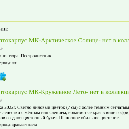
рии:
птокарпус МК-Арктическое Солнце- нет в кол
ниатюра. Пестролистник.
шт.
диница
:
птокарпус МК-Кружевное Лето- нет в коллекц
а 2022г. Светло-лиловый цветок (7 см) с более темным сетчатым
 лепестки с жёлтым напылением, воланистые края в виде гофр
ков создают цветочный букет. Шапочное обильное цветение.
фрагмент листа
диница
: