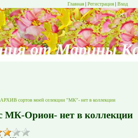
Главная
|
Регистрация
|
Вход
ния от Марины К
АРХИВ сортов моей селекции "МК"- нет в коллекции
с МК-Орион- нет в коллекции