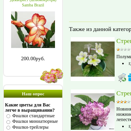
Samba Brazil
Также из данной катего
Стре
Полуми
200.00руб.
Е
Стре
Наш опрос
Какие цветы для Вас
Новинк
легче в выращивании?
нижние
Фиалки стандартные
лепест
Фиалки миниатюрные
Е
Фиалки-трейлеры