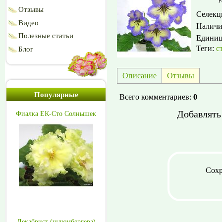
Р
Отзывы
Селекц
Видео
Наличи
Полезные статьи
Едини
Теги:
с
Блог
Описание
Отзывы
Популярные
Всего комментариев
:
0
Добавлять
Фиалка ЕК-Сто Солнышек
Сохр
Декабрист (шлюмбергера)