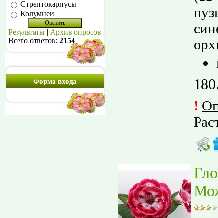
Стрептокарпусы
пуз
Колумнеи
син
Результаты
|
Архив опросов
орх
Всего ответов:
2154
180
Форма входа
!
О
Рас
Гло
Мо