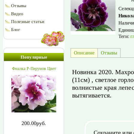
Ре
Отзывы
Селекц
Видео
Никол
Полезные статьи
Наличи
Блог
Едини
Теги:
г
Описание
Отзывы
Популярные
Фиалка Р-Перунов Цвет
Новинка 2020. Махро
(11см) , светлое горл
волнистые края лепес
вытягивается.
200.00руб.
Сохраните или 