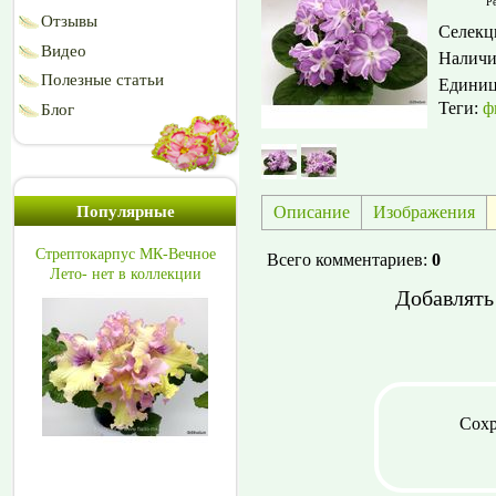
Ре
Отзывы
Селекц
Видео
Наличи
Полезные статьи
Едини
Теги:
ф
Блог
Описание
Изображения
Популярные
Стрептокарпус МК-Вечное
Всего комментариев
:
0
Лето- нет в коллекции
Добавлять
Сохр