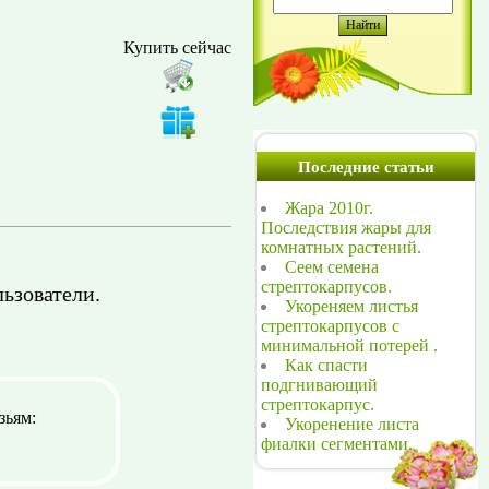
Купить сейчас
Последние статьи
Жара 2010г.
Последствия жары для
комнатных растений.
Сеем семена
стрептокарпусов.
ьзователи.
Укореняем листья
стрептокарпусов с
минимальной потерей .
Как спасти
подгнивающий
стрептокарпус.
зьям:
Укоренение листа
фиалки сегментами.