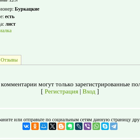
йтинг
:
3.2
/
24
ионер
:
Буркацкие
е
:
есть
ца
:
лист
иалка
Отзывы
 комментарии могут только зарегистрированные пол
[
Регистрация
|
Вход
]
аните или отправьте по социальным сетям данную страницу дру