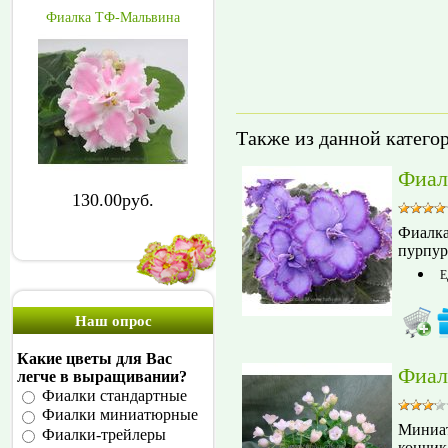
Фиалка ТФ-Мальвина
Также из данной катего
Фиал
130.00руб.
Фиалка
пурпур
Е
Наш опрос
Какие цветы для Вас
Фиал
легче в выращивании?
Фиалки стандартные
Фиалки миниатюрные
Миниат
Фиалки-трейлеры
кончик