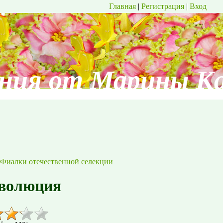
Главная
|
Регистрация
|
Вход
ния от Марины К
Фиалки отечественной селекции
волюция