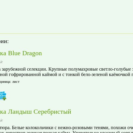
рии:
ка Blue Dragon
 зарубежной селекции. Крупные полумахровые светло-голубые з
ной гофрированной каймой и с тонкой бело-зеленой каёмочкой п
лист
диница
:
ка Ландыш Серебристый
юра. Белые колокольчики с нежно-розовыми тенями, похожи оч
ах лепестков зеленая тонкая кайма. Удивительно красивый сорт 