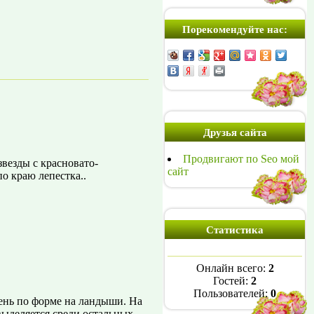
Порекомендуйте нас:
Друзья сайта
Продвигают по Seo мой
везды с красновато-
сайт
о краю лепестка..
Статистика
Онлайн всего:
2
Гостей:
2
Пользователей:
0
ень по форме на ландыши. На
выделяется среди остальных