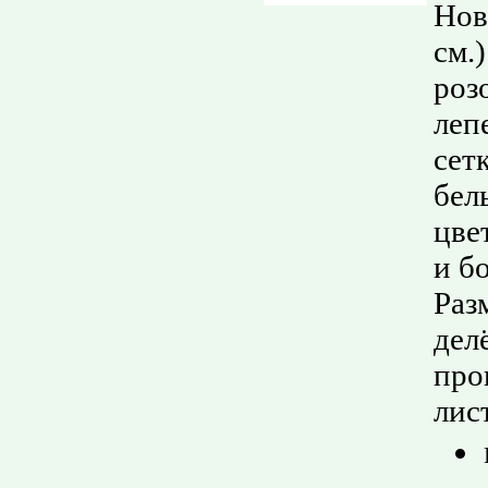
Нов
см.
роз
леп
сет
бел
цве
и б
Раз
дел
про
лис