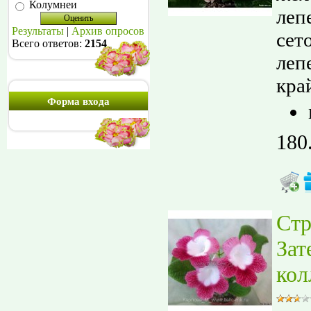
Колумнеи
леп
Результаты
|
Архив опросов
сет
Всего ответов:
2154
леп
кра
Форма входа
180
Стр
Зат
кол