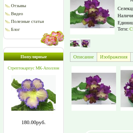
Ре
Отзывы
Селекц
Видео
Наличи
Полезные статьи
Едини
Теги:
С
Блог
Описание
Изображения
Популярные
Стрептокарпус МК-Аполлон
180.00руб.