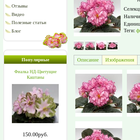
Ре
Отзывы
Селекц
Видео
Наличи
Полезные статьи
Едини
Теги:
ф
Блог
Описание
Изображения
Популярные
Фиалка НД-Цветущие
Каштаны
150.00руб.