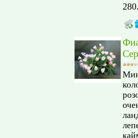
280
Фи
Сер
Мин
кол
роз
оче
лан
леп
кай