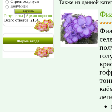
Также из данной кате
Стрептокарпусы
Колумнеи
Фиа
Результаты
|
Архив опросов
Всего ответов:
2154
Фиа
сел
Форма входа
пол
гол
кра
гоф
тон
каё
лепе