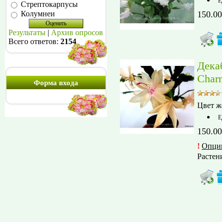
Е
Стрептокарпусы
150.00
Колумнеи
Результаты
|
Архив опросов
Всего ответов:
2154
Дека
Char
Форма входа
Цвет ж
Е
150.00
!
Опци
Растен