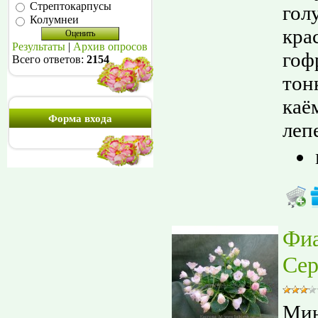
Стрептокарпусы
гол
Колумнеи
кра
Результаты
|
Архив опросов
гоф
Всего ответов:
2154
тон
каё
Форма входа
лепе
Фи
Сер
Мин