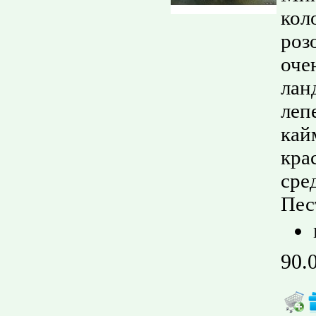
кол
роз
оче
лан
леп
кай
кра
сре
Пес
90.