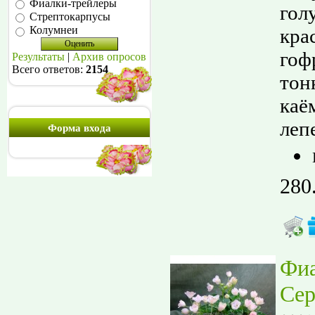
Фиалки-трейлеры
гол
Стрептокарпусы
Колумнеи
кра
гоф
Результаты
|
Архив опросов
Всего ответов:
2154
тон
каё
лепе
Форма входа
280
Фи
Сер