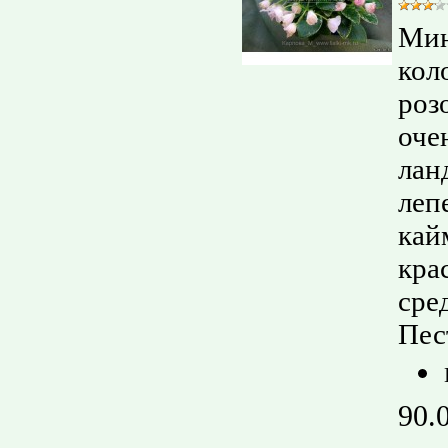
Мин
кол
роз
оче
лан
леп
кай
кра
сре
Пес
90.