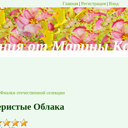
Главная
|
Регистрация
|
Вход
ния от Марины К
Фиалки отечественной селекции
ристые Облака