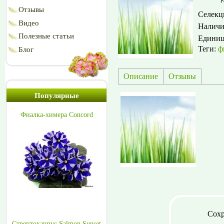
Р
Отзывы
Селекц
Видео
Наличи
Полезные статьи
Едини
Теги:
ф
Блог
Описание
Отзывы
Популярные
Фиалка-химера Concord
Сохр
Стрептокарпус Salmon Sunset