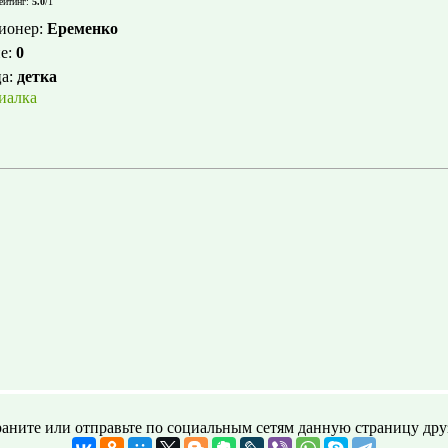
ейтинг
:
5.0
/
1
ионер
:
Еременко
е
:
0
ца
:
детка
иалка
аните или отправьте по социальным сетям данную страницу дру