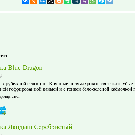
рии:
ка Blue Dragon
 зарубежной селекции. Крупные полумахровые светло-голубые з
ной гофрированной каймой и с тонкой бело-зеленой каёмочкой п
лист
диница
:
ка Ландыш Серебристый