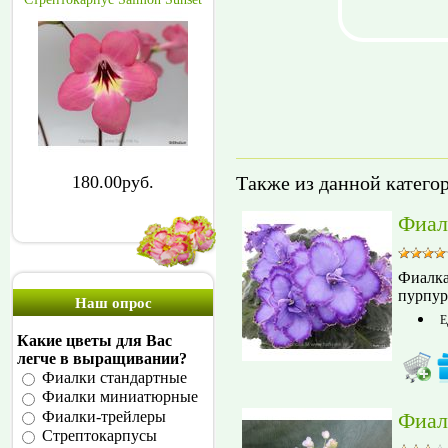
Также из данной катего
180.00руб.
Фиал
Фиалка
пурпур
Наш опрос
Е
Какие цветы для Вас
легче в выращивании?
Фиалки стандартные
Фиалки миниатюрные
Фиал
Фиалки-трейлеры
Стрептокарпусы