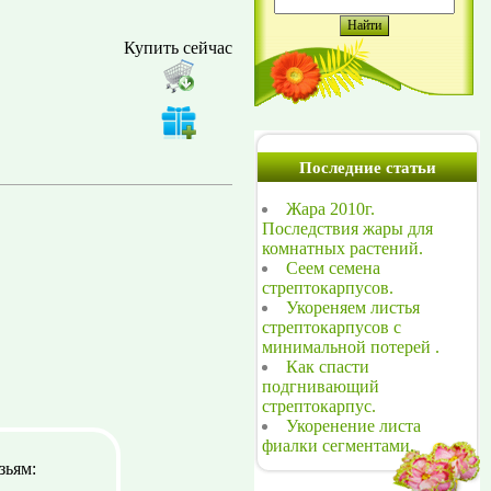
Купить сейчас
Последние статьи
Жара 2010г.
Последствия жары для
комнатных растений.
Сеем семена
стрептокарпусов.
Укореняем листья
стрептокарпусов с
минимальной потерей .
Как спасти
подгнивающий
стрептокарпус.
Укоренение листа
фиалки сегментами.
зьям: