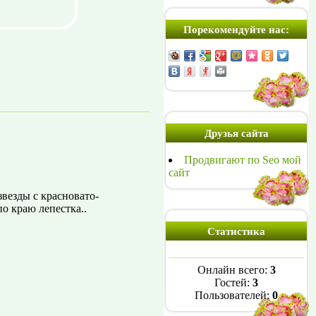
Порекомендуйте нас:
Друзья сайта
Продвигают по Seo мой
сайт
везды с красновато-
о краю лепестка..
Статистика
Онлайн всего:
3
Гостей:
3
Пользователей:
0