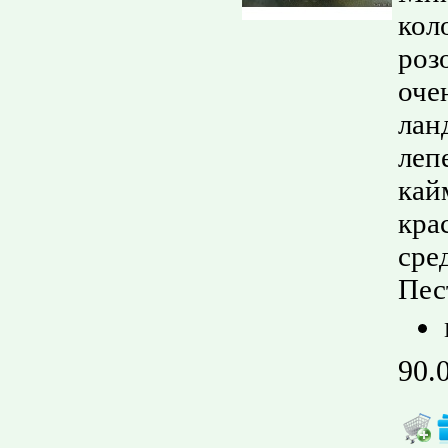
кол
роз
оче
лан
леп
кай
кра
сре
Пес
90.