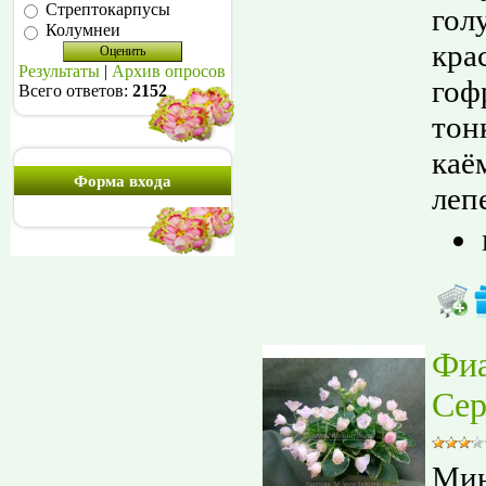
Стрептокарпусы
гол
Колумнеи
кра
Результаты
|
Архив опросов
гоф
Всего ответов:
2152
тон
каё
Форма входа
лепе
Фи
Сер
Мин