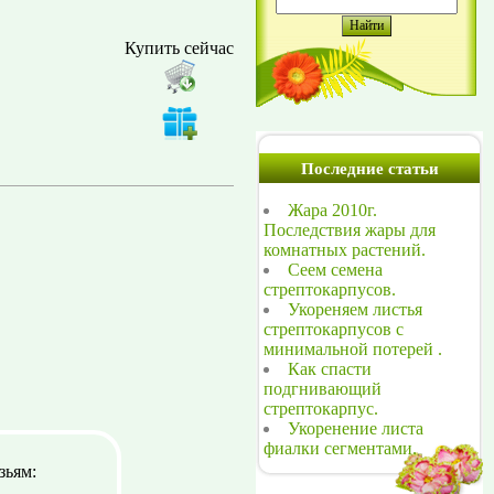
Купить сейчас
Последние статьи
Жара 2010г.
Последствия жары для
комнатных растений.
Сеем семена
стрептокарпусов.
Укореняем листья
стрептокарпусов с
минимальной потерей .
Как спасти
подгнивающий
стрептокарпус.
Укоренение листа
фиалки сегментами.
зьям: