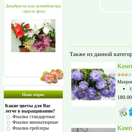
Декабристы или шлюмбергеры
- просто фото.
Также из данной катего
Камп
Махров
Е
Наш опрос
180.00
Какие цветы для Вас
легче в выращивании?
Фиалки стандартные
Фиалки миниатюрные
Камп
Фиалки-трейлеры