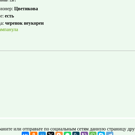
ейтинг
:
5.0
/
1
ионер
:
Цветикова
е
:
есть
ца
:
черенок неукорен
ампанула
аните или отправьте по социальным сетям данную страницу дру