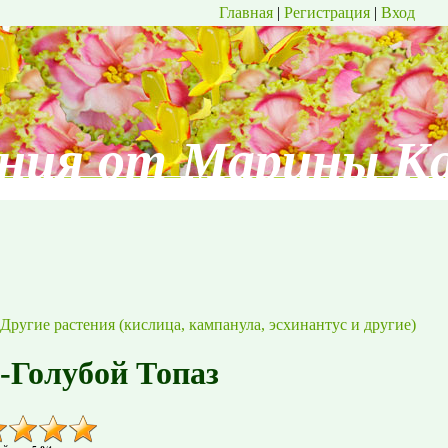
Главная
|
Регистрация
|
Вход
ния от Марины К
Другие растения (кислица, кампанула, эсхинантус и другие)
-Голубой Топаз