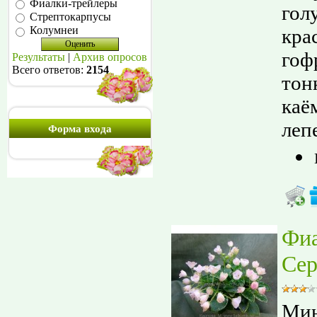
Фиалки-трейлеры
гол
Стрептокарпусы
Колумнеи
кра
гоф
Результаты
|
Архив опросов
Всего ответов:
2154
тон
каё
лепе
Форма входа
Фи
Сер
Мин