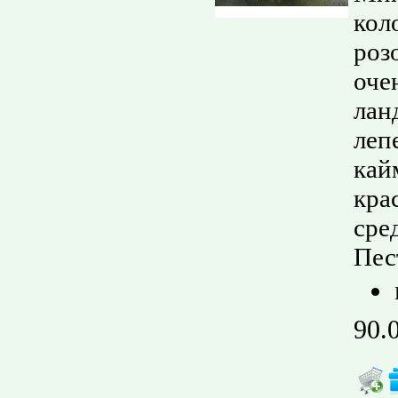
кол
роз
оче
лан
леп
кай
кра
сре
Пес
90.