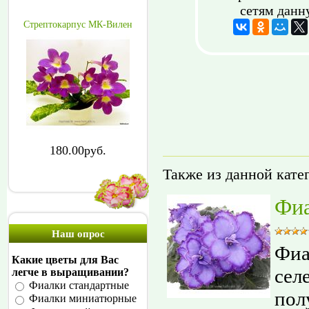
сетям данн
Стрептокарпус МК-Вилен
180.00руб.
Также из данной кате
Фиа
Наш опрос
Фиа
Какие цветы для Вас
сел
легче в выращивании?
Фиалки стандартные
пол
Фиалки миниатюрные