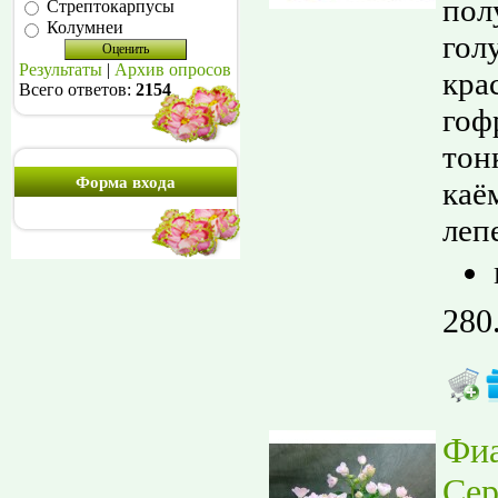
пол
Стрептокарпусы
Колумнеи
гол
Результаты
|
Архив опросов
кра
Всего ответов:
2154
гоф
тон
Форма входа
каё
лепе
280
Фи
Сер