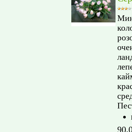
Мин
кол
роз
оче
лан
леп
кай
кра
сре
Пес
90.