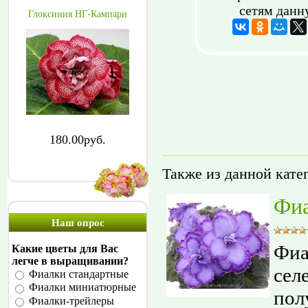
сетям данн
Глоксиния НГ-Кампари
180.00руб.
Также из данной кате
Фиа
Наш опрос
Фиа
Какие цветы для Вас
легче в выращивании?
сел
Фиалки стандартные
Фиалки миниатюрные
пол
Фиалки-трейлеры