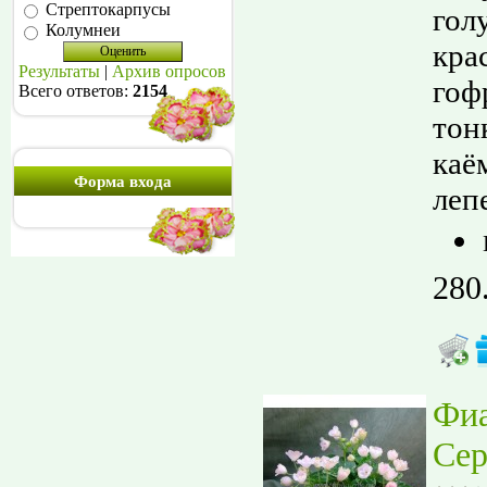
Стрептокарпусы
гол
Колумнеи
кра
Результаты
|
Архив опросов
гоф
Всего ответов:
2154
тон
каё
Форма входа
лепе
280
Фи
Сер