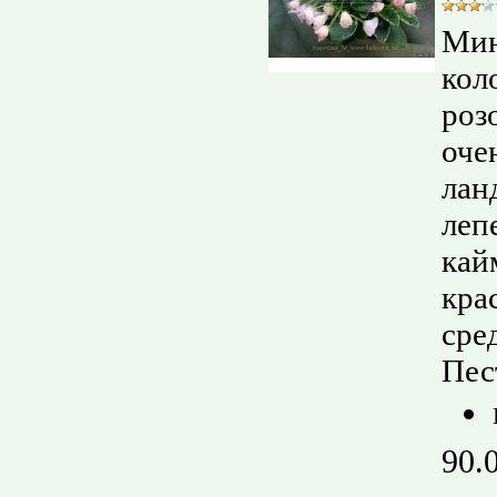
Мин
кол
роз
оче
лан
леп
кай
кра
сре
Пес
90.